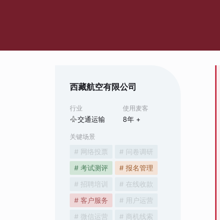
西藏航空有限公司
行业
使用麦客
交通运输
8
年 +
关键场景
# 网络投票
# 问卷调研
# 考试测评
# 报名管理
# 招聘培训
# 在线收款
# 客户服务
# 用户运营
# 微信运营
# 商机线索