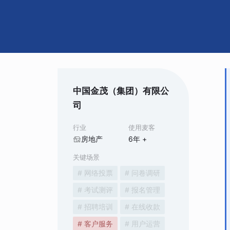
中国金茂（集团）有限公
司
行业
使用麦客
房地产
6
年 +
关键场景
# 网络投票
# 问卷调研
# 考试测评
# 报名管理
# 招聘培训
# 在线收款
# 客户服务
# 用户运营