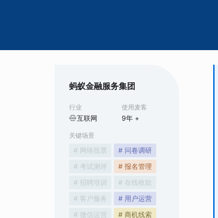
蚂蚁金融服务集团
行业
使用麦客
互联网
9
年 +
关键场景
# 网络投票
# 问卷调研
# 考试测评
# 报名管理
# 招聘培训
# 在线收款
# 客户服务
# 用户运营
# 微信运营
# 商机线索