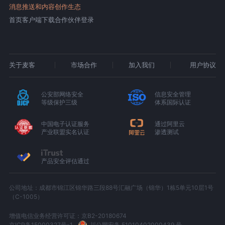
消息推送和内容创作生态
首页
客户端下载
合作伙伴登录
关于麦客
市场合作
加入我们
用户协议
公安部网络安全
信息安全管理
等级保护三级
体系国际认证
中国电子认证服务
通过阿里云
产业联盟实名认证
渗透测试
产品安全评估通过
公司地址：成都市锦江区锦华路三段88号汇融广场（锦华）1栋5单元10层1号
（C-1005）
增值电信业务经营许可证：京B2-20180674
京ICP备15000327号-1
川公网安备 51010402000439 号